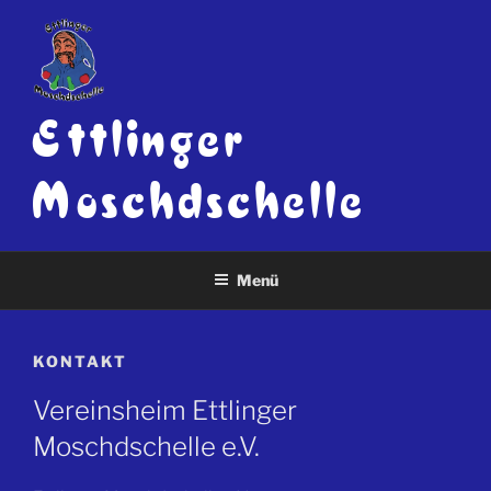
Zum
Inhalt
springen
Ettlinger
Moschd­schelle
Menü
KONTAKT
Vereinsheim Ettlinger
Moschdschelle e.V.