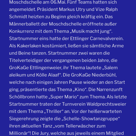
Moschdschelle am 06.Mai.
Fünf Teams hatten sich
angemeldet. Präsident Markus Utry und Vize Ralph
Schmidt heizten zu Beginn gleich kräftig ein. Das
Männerballett der Moschdschelle eröffnete außer
Konkurrenz mit dem Thema „Musik macht jung“.
Startnummer eins hatte der Ettlinger Carnevalverein.
Als Kakerlaken kostümiert, ließen sie sämtliche Arme
und Beine tanzen. Startnummer zwei waren die
Titelverteidiger der vergangenen beiden Jahre, die
GroKaGe Ettlingenweier, ihr Thema lautete „Salem
aleikum und Kölle Alaaf“. Die GroKaGe Niederbühl,
welche nach einigen Jahren Pause wieder an den Start
ging, präsentierte das Thema „Kino“. Die Narrenzunft
Schöllbronn hatte „Super Mario“ zum Thema. Als letzte
Startnummer traten der Turnverein Waldprechtsweier
mit dem Thema „Thriller“ an. Vor der heißerwarteten
Siegerehrung zeigte die „Schelle-Showtanzgruppe“
ihren aktuellen Tanz „vom Tellerwäscher zum
Millionär“! Die Jury, welche aus jeweils einem Mitglied