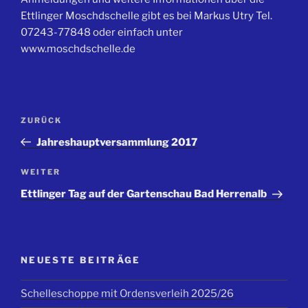
Ettlinger Moschdschelle gibt es bei Markus Utry Tel.
07243-77848 oder einfach unter
www.moschdschelle.de
Beitragsnavigation
Vorheriger
ZURÜCK
Beitrag
Jahreshauptversammlung 2017
Nächster
WEITER
Beitrag
Ettlinger Tag auf der Gartenschau Bad Herrenalb
NEUESTE BEITRÄGE
Schelleschoppe mit Ordensverleih 2025/26