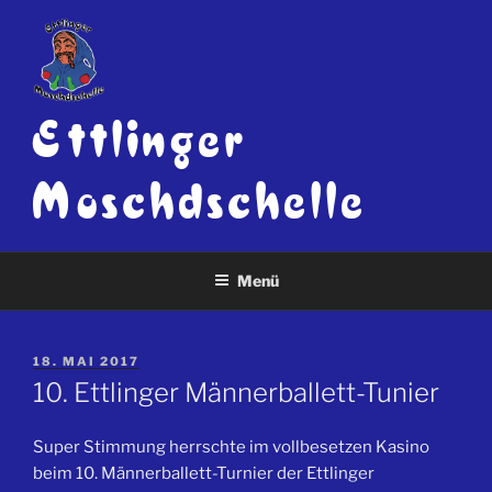
Zum
Inhalt
springen
Ettlinger
Moschd­schelle
Menü
VERÖFFENTLICHT
18. MAI 2017
AM
10. Ettlinger Männerballett-Tunier
Super Stimmung herrschte im vollbesetzen Kasino
beim 10. Männerballett-Turnier der Ettlinger