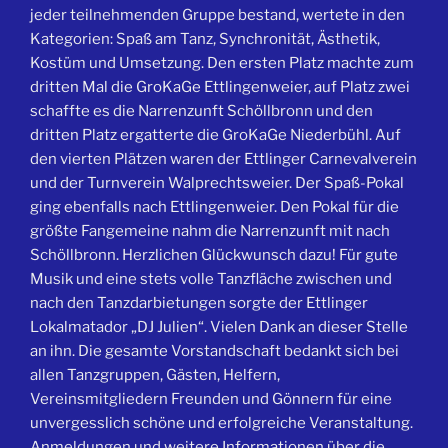
jeder teilnehmenden Gruppe bestand, wertete in den
Kategorien: Spaß am Tanz, Synchronität, Ästhetik,
Kostüm und Umsetzung. Den ersten Platz machte zum
dritten Mal die GroKaGe Ettlingenweier, auf Platz zwei
schaffte es die Narrenzunft Schöllbronn und den
dritten Platz ergatterte die GroKaGe Niederbühl. Auf
den vierten Plätzen waren der Ettlinger Carnevalverein
und der Turnverein Walprechtsweier. Der Spaß-Pokal
ging ebenfalls nach Ettlingenweier. Den Pokal für die
größte Fangemeine nahm die Narrenzunft mit nach
Schöllbronn. Herzlichen Glückwunsch dazu! Für gute
Musik und eine stets volle Tanzfläche zwischen und
nach den Tanzdarbietungen sorgte der Ettlinger
Lokalmatador „DJ Julien“. Vielen Dank an dieser Stelle
an ihn. Die gesamte Vorstandschaft bedankt sich bei
allen Tanzgruppen, Gästen, Helfern,
Vereinsmitgliedern Freunden und Gönnern für eine
unvergesslich schöne und erfolgreiche Veranstaltung.
Anmeldungen und weitere Informationen über die